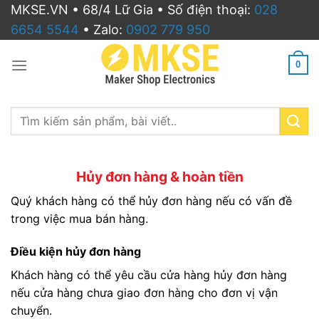
Bỏ
MKSE.VN • 68/4 Lữ Gia • Số điện thoại:
028
qua
6654 5544
• Zalo:
0902 779 950
nội
dung
0
Search
for:
Hủy đơn hàng & hoàn tiền
Quý khách hàng có thể hủy đơn hàng nếu có vấn đề
trong việc mua bán hàng.
Điều kiện hủy đơn hàng
Khách hàng có thể yêu cầu cửa hàng hủy đơn hàng
nếu cửa hàng chưa giao đơn hàng cho đơn vị vận
chuyển.