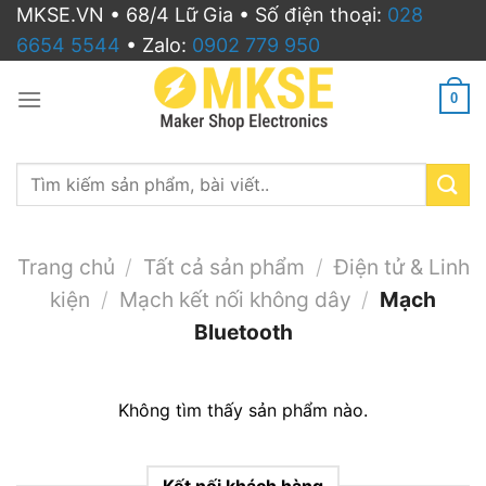
Bỏ
MKSE.VN • 68/4 Lữ Gia • Số điện thoại:
028
qua
6654 5544
• Zalo:
0902 779 950
nội
dung
0
Search
for:
Trang chủ
/
Tất cả sản phẩm
/
Điện tử & Linh
kiện
/
Mạch kết nối không dây
/
Mạch
Bluetooth
Không tìm thấy sản phẩm nào.
Kết nối khách hàng