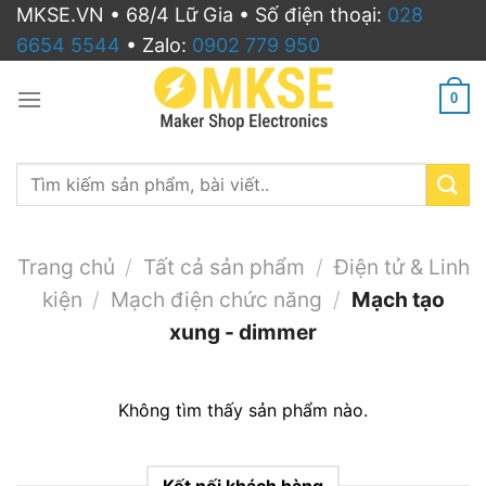
Bỏ
MKSE.VN • 68/4 Lữ Gia • Số điện thoại:
028
qua
6654 5544
• Zalo:
0902 779 950
nội
dung
0
Search
for:
Trang chủ
/
Tất cả sản phẩm
/
Điện tử & Linh
kiện
/
Mạch điện chức năng
/
Mạch tạo
xung - dimmer
Không tìm thấy sản phẩm nào.
Kết nối khách hàng