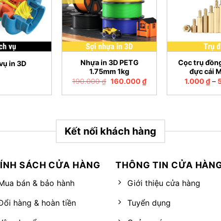
+
+
Nhựa in 3D PETG
Cọc trụ đồng
vụ in 3D
1.75mm 1kg
đực cái 
Giá
Giá
190.000
₫
160.000
₫
1.000
₫
–
gốc
hiện
là:
tại
190.000 ₫.
là:
160.000 ₫.
Kết nối khách hàng
ÍNH SÁCH CỬA HÀNG
THÔNG TIN CỬA HÀN
Mua bán & bảo hành
Giới thiệu cửa hàng
Đổi hàng & hoàn tiền
Tuyển dụng