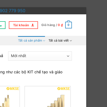
902 779 950
Tài khoản
0
Giỏ hàng /
0
₫
Tất cả sản phẩm
Tất cả bài viết
Được
uả
sắp
xếp
ũng như các bộ KIT chế tạo và giáo
theo
mới
nhất