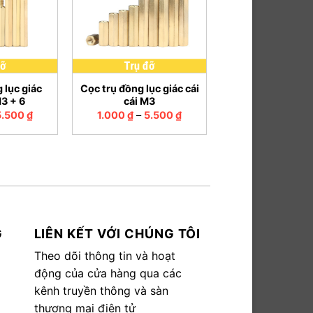
+
 lục giác
Cọc trụ đồng lục giác cái
M3 + 6
cái M3
5.500
₫
1.000
₫
–
5.500
₫
G
LIÊN KẾT VỚI CHÚNG TÔI
Theo dõi thông tin và hoạt
động của cửa hàng qua các
kênh truyền thông và sàn
thương mại điện tử