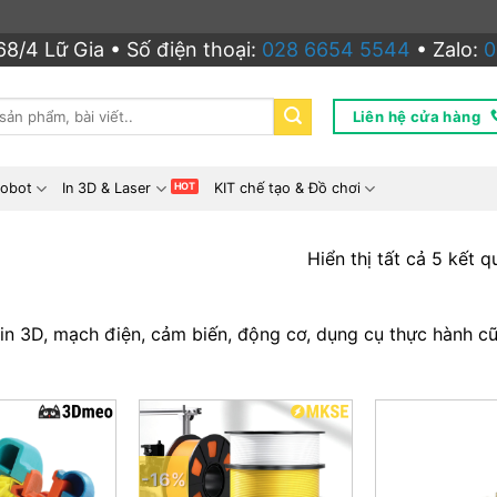
8/4 Lữ Gia • Số điện thoại:
028 6654 5544
• Zalo:
0
Liên hệ cửa hàng
Robot
In 3D & Laser
KIT chế tạo & Đồ chơi
Hiển thị tất cả 5 kết q
, in 3D, mạch điện, cảm biến, động cơ, dụng cụ thực hành c
-16%