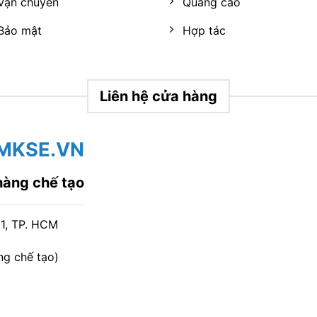
Vận chuyển
Quảng cáo
Bảo mật
Hợp tác
Liên hệ cửa hàng
MKSE.VN
hàng chế tạo
11, TP. HCM
g chế tạo)