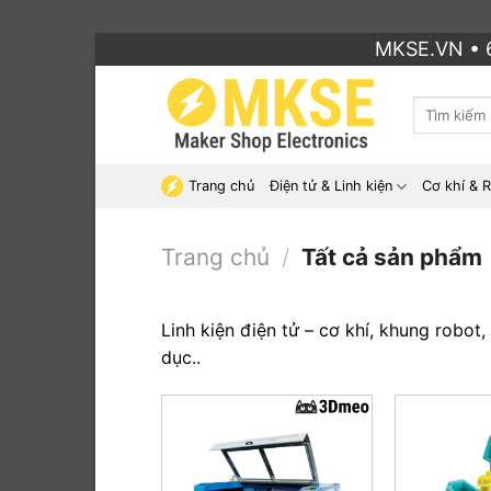
Bỏ
MKSE.VN • 6
qua
nội
Tìm
dung
kiếm:
Trang chủ
Điện tử & Linh kiện
Cơ khí & 
Trang chủ
/
Tất cả sản phẩm
Linh kiện điện tử – cơ khí, khung robot
dục..