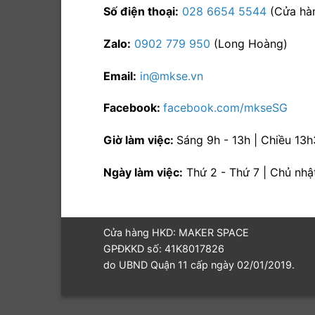
Số điện thoại:
028 6654 5544
(Cửa hàn
Zalo:
0902 779 950
(Long Hoàng)
Email:
in@mkse.vn
Facebook:
facebook.com/mkseSG
Giờ làm việc:
Sáng 9h - 13h | Chiều 13
Ngày làm việc:
Thứ 2 - Thứ 7 | Chủ nhậ
Cửa hàng HKD: MAKER SPACE
GPĐKKD số: 41K8017826
do UBND Quận 11 cấp ngày 02/01/2019.