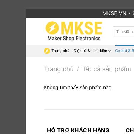
Bỏ
MKSE.VN • 6
qua
nội
Tìm
dung
kiếm:
Trang chủ
Điện tử & Linh kiện
Cơ khí & 
Trang chủ
/
Tất cả sản phẩm
Không tìm thấy sản phẩm nào.
HỖ TRỢ KHÁCH HÀNG
CH