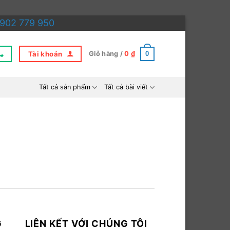
902 779 950
Tài khoản
0
Giỏ hàng /
0
₫
Tất cả sản phẩm
Tất cả bài viết
G
LIÊN KẾT VỚI CHÚNG TÔI