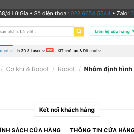
8/4 Lữ Gia • Số điện thoại:
028 6654 5544
• Zalo:
0
Liên hệ cửa hàng
Robot
In 3D & Laser
KIT chế tạo & Đồ chơi
/
Cơ khí & Robot
/
Robot
/
Nhôm định hình
Kết nối khách hàng
ÍNH SÁCH CỬA HÀNG
THÔNG TIN CỬA HÀN