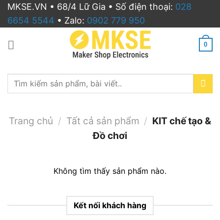
Bỏ
MKSE.VN • 68/4 Lữ Gia • Số điện thoại:
028
qua
6654 5544
• Zalo:
0902 779 950
nội
dung
0
Search
for:
Trang chủ
/
Tất cả sản phẩm
/
KIT chế tạo &
Đồ chơi
Không tìm thấy sản phẩm nào.
Kết nối khách hàng