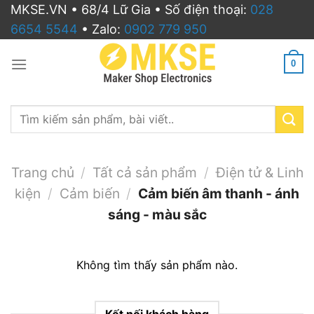
Bỏ
MKSE.VN • 68/4 Lữ Gia • Số điện thoại:
028
qua
6654 5544
• Zalo:
0902 779 950
nội
dung
0
Search
for:
Trang chủ
/
Tất cả sản phẩm
/
Điện tử & Linh
kiện
/
Cảm biến
/
Cảm biến âm thanh - ánh
sáng - màu sắc
Không tìm thấy sản phẩm nào.
Kết nối khách hàng